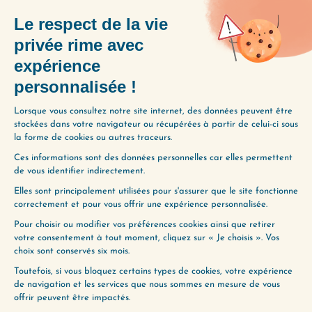
À lire :
The 7 Habits of Highly Effective
People
de Stephen R. Covey
PARTAGER L'ÉPISODE
(153) LE COMPTE BANCAIRE
ÉMOTIONNEL (1ÈRE PARTIE)
(155) CONSOMMATEUR OU CRÉATEUR