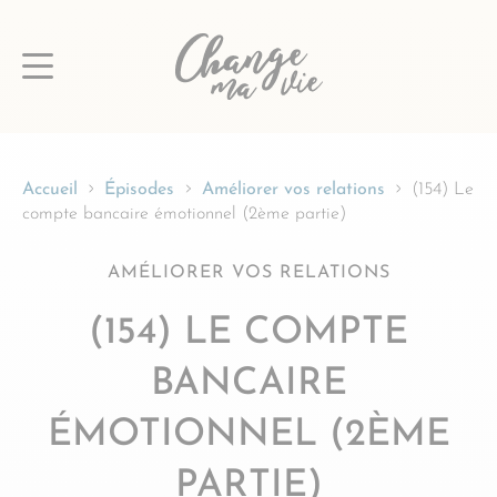
Passer
au
contenu
Accueil
Épisodes
Améliorer vos relations
(154) Le
compte bancaire émotionnel (2ème partie)
AMÉLIORER VOS RELATIONS
(154) LE COMPTE
BANCAIRE
ÉMOTIONNEL (2ÈME
PARTIE)