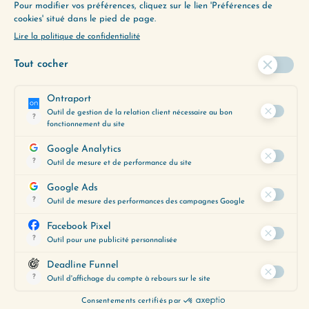
ENVIE D’ALLER PLUS
LOIN ?
Utilisez notre Guide d’Écoute, un
outil précieux pour vous aider à
découvrir les épisodes qui
correspondent le mieux à vos
préoccupations du moment.
Obtenez-le gratuitement en
cliquant ci-dessous :