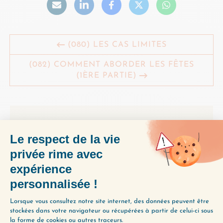
(080) LES CAS LIMITES
(082) COMMENT ABORDER LES FÊTES
(1ÈRE PARTIE)
ENVIE D’ALLER PLUS
LOIN ?
Utilisez notre Guide d’Écoute, un
outil précieux pour vous aider à
découvrir les épisodes qui