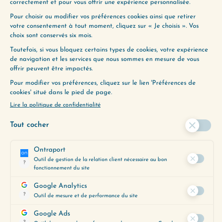
(Réalisation :
Musique pour
l’imaginaire
)
PARTAGER L'ÉPISODE
(165) HELGA ET GIGI
(167) LE BUS À DEUX ÉTAGES
ENVIE D’ALLER PLUS