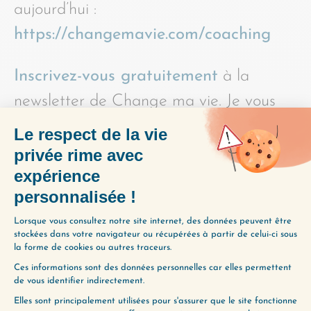
aujourd’hui :
https://changemavie.com/coaching
Inscrivez-vous gratuitement
à la
newsletter de Change ma vie. Je vous
enverrai en cadeau de bienvenue trois
exercices simples pour explorer votre
esprit, et tous les mardis, la Minute
Change ma vie. Et n’hésitez pas à
partager ce podcast avec vos amis si
vous pensez qu’ils pourraient aussi en
bénéficier !