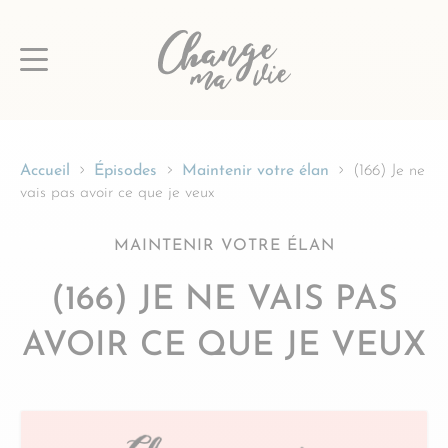
Passer
au
contenu
Accueil
Épisodes
Maintenir votre élan
(166) Je ne
vais pas avoir ce que je veux
MAINTENIR VOTRE ÉLAN
(166) JE NE VAIS PAS
AVOIR CE QUE JE VEUX