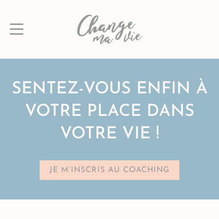
Passer
au
contenu
SENTEZ-VOUS ENFIN À
VOTRE PLACE DANS
VOTRE VIE !
JE M’INSCRIS AU COACHING