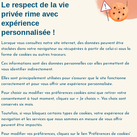
ET LE COÛT EST ÉNORME :
par
l’anxiété
e folle 🤯
t à la gorge
concentration
dans votre travail
ée
dans vos moments de liberté 😞