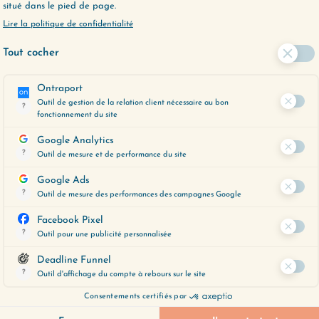
Les ruminations, j’en ai longtemps souffert 
intérieure était une suite ininterrompue de 
Ce qui m’a permis de m’en libérer durablem
ruminations naissent en réalité d’un
sentime
dont notre cerveau essaye (vainement) de no
Pour mettre fin aux ruminations, il ne suffit
trouver quelqu’un pour vous rassurer.
Il faut apprendre à
diriger vos pensées
, et