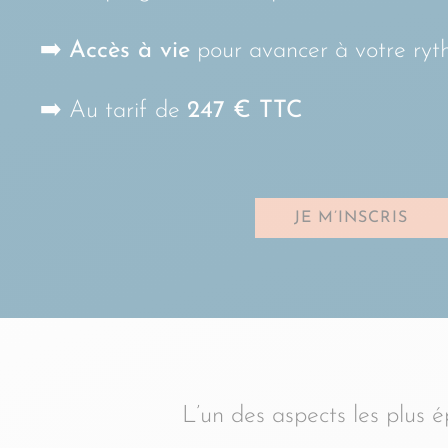
➡️
Accès à vie
pour avancer à votre ry
➡️ Au tarif
de
247 € TTC
JE M’INSCRIS
L’un des aspects les plus é