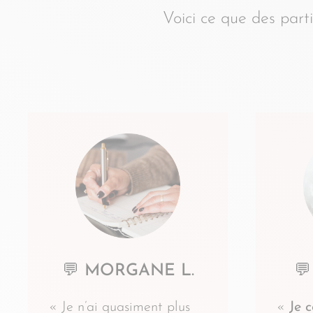
Voici ce que des par
💬 MORGANE L.
💬
« Je n’ai quasiment plus
«
Je 