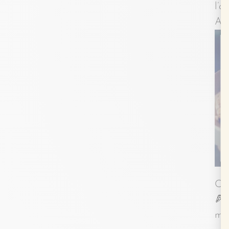
l’a
Au
Cet
🍕 
mêm