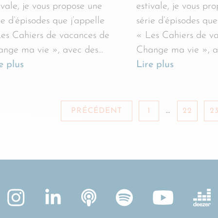
ivale, je vous propose une
estivale, je vous pr
ie d’épisodes que j’appelle
série d’épisodes que
es Cahiers de vacances de
« Les Cahiers de v
nge ma vie », avec des…
Change ma vie », a
e plus
Lire plus
PRÉCÉDENT
1
…
22
2