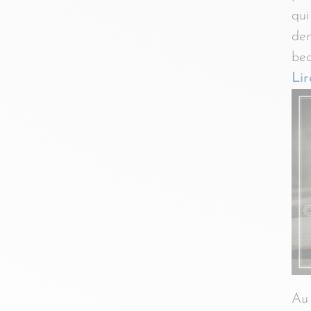
qui
de
bea
Lir
Au 