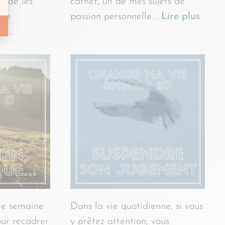
t de les
carnet, un de mes sujets de
ère
passion personnelle….
Lire plus
te….
te semaine
Dans la vie quotidienne, si vous
pour recadrer
y prêtez attention, vous