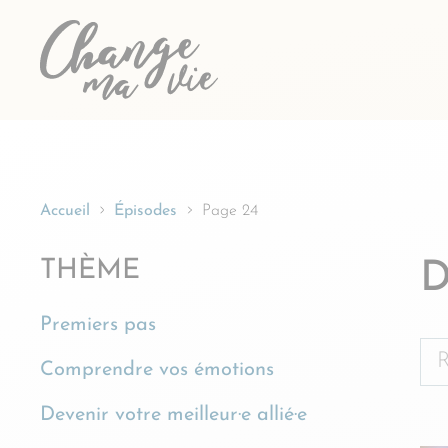
Passer
au
contenu
Accueil
Épisodes
Page 24
THÈME
D
Premiers pas
Re
Comprendre vos émotions
Devenir votre meilleur·e allié·e