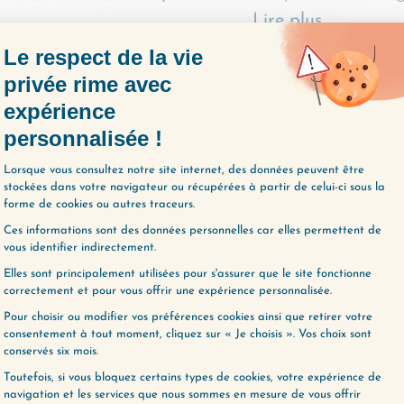
Lire plus
mi les notions vraiment
Cette semaine, on 
éressantes mises en jeu dans
sur le principe qui 
Loi de l’Attraction, il y a
de la Loi de l’Attrac
rticulation entre la vibration,
consiste à dire que 