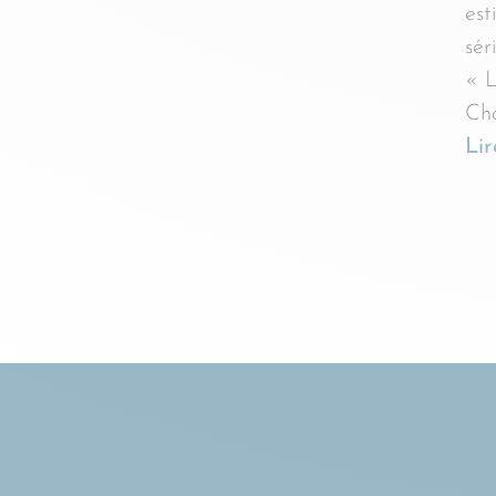
est
sér
« L
Cha
Lir