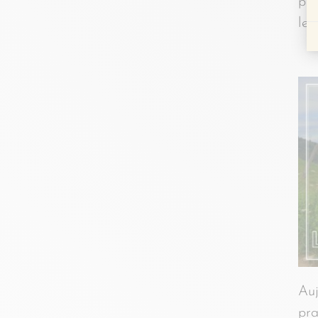
pi
leç
Auj
pra