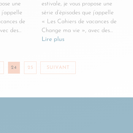
opose une
estivale, je vous propose une
 j’appelle
série d’épisodes que j’appelle
acances de
« Les Cahiers de vacances de
vec des…
Change ma vie », avec des…
Lire plus
3
24
25
SUIVANT