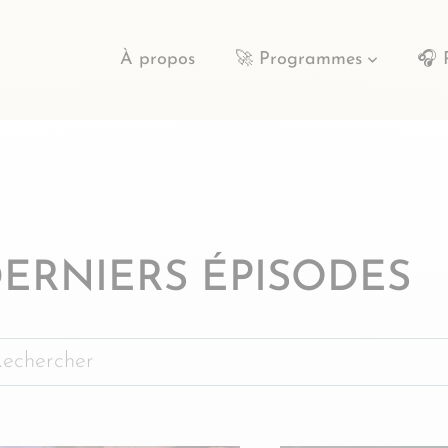
À propos
🚀 Programmes
🎧 
ERNIERS ÉPISODES
chercher