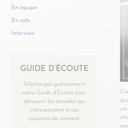
ph
En équipe
En solo
Interview
GUIDE D’ÉCOUTE
Téléchargez gratuitement
Com
notre Guide d’Écoute pour
qu
découvrir les épisodes qui
vie
correspondent à vos
cho
questions du moment.
mal