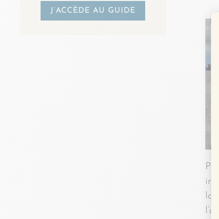
J’ACCÈDE AU GUIDE
Par
int
la 
l’a