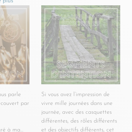
e plus
ous parle
Si vous avez l’impression de
découvert par
vivre mille journées dans une
e
journée, avec des casquettes
différentes, des rôles différents
gré à ma…
et des objectifs différents, cet