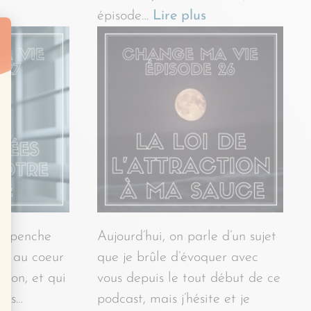
épisode…
Lire plus
se penche
Aujourd’hui, on parle d’un sujet
est au coeur
que je brûle d’évoquer avec
tion, et qui
vous depuis le tout début de ce
nos…
podcast, mais j’hésite et je