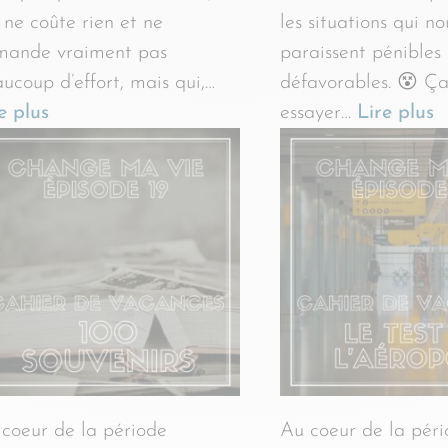
 ne coûte rien et ne
les situations qui no
mande vraiment pas
paraissent pénibles
ucoup d’effort, mais qui,…
défavorables. 😵 Ça
e plus
essayer…
Lire plus
coeur de la période
Au coeur de la pér