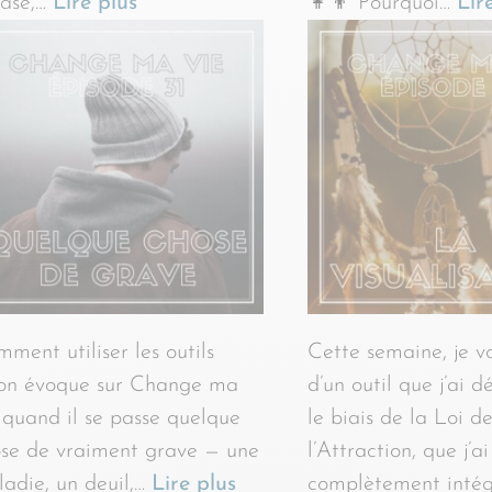
rase,…
Lire plus
👩‍👦 Pourquoi…
Lir
ment utiliser les outils
Cette semaine, je v
’on évoque sur Change ma
d’un outil que j’ai 
 quand il se passe quelque
le biais de la Loi d
se de vraiment grave — une
l’Attraction, que j’ai
adie, un deuil,…
Lire plus
complètement inté