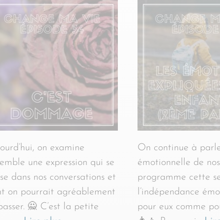
ourd’hui, on examine
On continue à parle
emble une expression qui se
émotionnelle de nos
sse dans nos conversations et
programme cette s
t on pourrait agréablement
l’indépendance émot
passer. 🙅 C’est la petite
pour eux comme pou