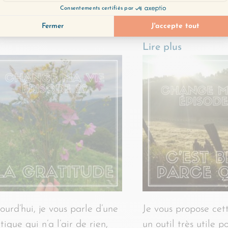
zza comme parabole des
situations qui perme
ons de vie…
Lire plus
éclairer d’une mani
vraiment intéressan
Lire plus
ourd’hui, je vous parle d’une
Je vous propose cet
tique qui n’a l’air de rien,
un outil très utile 