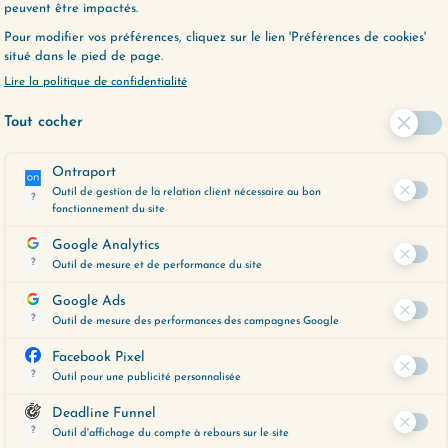
lignement et l’action.
Lire plus
trement…
Lire plus
te semaine on parle pizza !
Dans l’épisode de c
Pas de pizza littéralement,
semaine, je partage
e si j’adore ça, mais de la
une façon de regard